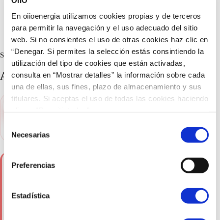
OIIO
En oiioenergia utilizamos cookies propias y de terceros
para permitir la navegación y el uso adecuado del sitio
web. Si no consientes el uso de otras cookies haz clic en
“Denegar. Si permites la selección estás consintiendo la
Servicios
utilización del tipo de cookies que están activadas,
Asesor energético digital
consulta en “Mostrar detalles” la información sobre cada
una de ellas, sus fines, plazo de almacenamiento y sus
titulares. Si aceptas el uso de todas las cookies haciendo
Pymes, autónomos y particulares
clic en “Permitir todas”.
Selección
Industria y multipunto
Necesarias
de
consentimiento
Preferencias
Pensado para particulares, autónomos y pequeñas
empresas que quieren
reducir su factura
Estadística
eléctrica con recomendaciones claras,
seguimiento del consumo y gestiones más