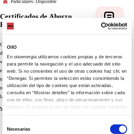
Particulares: Disponible
Certificados de Ahorro
Energético
Gestión integral del proceso de emisión de Certificados
OIIO
de Ahorro Energético (CAE), que permite convertir en
En oiioenergia utilizamos cookies propias y de terceros
valor económico el ahorro generado por las medidas de
para permitir la navegación y el uso adecuado del sitio
eficiencia energética implantadas. El servicio abarca
web. Si no consientes el uso de otras cookies haz clic en
“Denegar. Si permites la selección estás consintiendo la
todas las fases del proceso: desde la identificación de
utilización del tipo de cookies que están activadas,
medidas susceptibles de generar ahorro energético hasta
consulta en “Mostrar detalles” la información sobre cada
la elaboración de la justificación técnica requerida.
una de ellas, sus fines, plazo de almacenamiento y sus
titulares. Si aceptas el uso de todas las cookies haciendo
VER DETALLE
clic en “Permitir todas”.
Selección
Necesarias
de