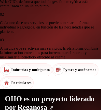
Web OIIO, de forma que toda la gestión energética está
centralizada en un único punto.
02
Cada uno de estos servicios se puede contratar de forma
individual o agregada, en función de las necesidades que se
planteen.
03
A medida que se activan más servicios, la plataforma combina
la información entre ellos para incrementar el retorno y
maximizar el beneficio ofrecido al cliente.
Industrias y multipunto
Pymes y autónomos
Particulares
OIIO
es un proyecto liderado
por
Reganosa