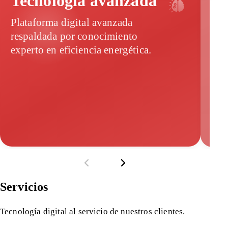
Tecnología avanzada
Ah
Plataforma digital avanzada
Red
respaldada por conocimiento
med
experto en eficiencia energética.
con
mon
gen
Servicios
Tecnología digital al servicio de nuestros clientes.