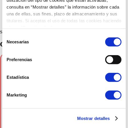
consulta en “Mostrar detalles” la información sobre cada
una de ellas, sus fines, plazo de almacenamiento y sus
titulares. Si aceptas el uso de todas las cookies haciendo
clic en “Permitir todas”.
Servicios
Selección
Necesarias
de
Cálculo de la huella de carbono
consentimiento
Preferencias
Consultoría e implementación de
sistemas
digitales para el cálculo de la huella de
Estadística
carbono
.
Me interesa
Marketing
DISPONIBLE PARA
Mostrar detalles
Industrias y multipunto
: Disponible
Pymes y autónomos
: No disponible